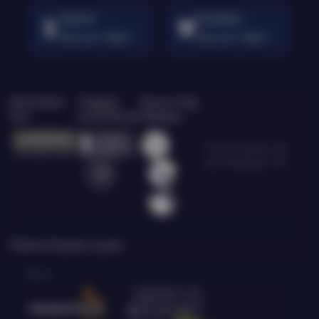
Deposit
Penarikan
Rata-rata 3 Menit
Rata-rata 5 Menit
Bersertifikasi
Tanggung
Browser Yang
Dari
Jawab Bermain
Didukung
©2026 Poker88. Hak
cipta dilindungi | 18+
Platform Penyedia Layanan
Slots