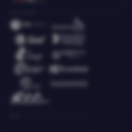
Live Casino
Race