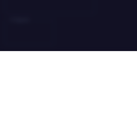
E-Sports