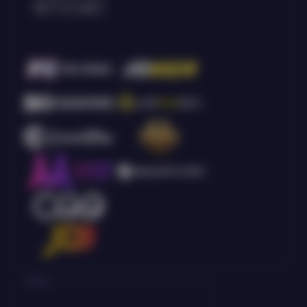
Poker